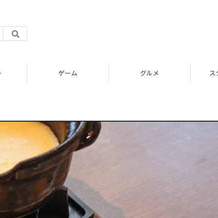
ト
ゲーム
グルメ
ス