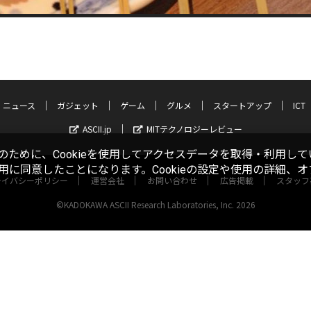
ニュース
ガジェット
ゲーム
グルメ
スタートアップ
ICT
ASCII.jp
MITテクノロジーレビュー
ために、Cookieを使用してアクセスデータを取得・利用して
使用に同意したことになります。Cookieの設定や使用の詳細、
ライバシーポリシー
運営会社
お問い合わせ
広告掲載
スタッフ
©KADOKAWA ASCII Research Laboratories, Inc. 2026