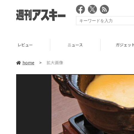
レビュー
ニュース
ガジェッ
home
>
拡大画像