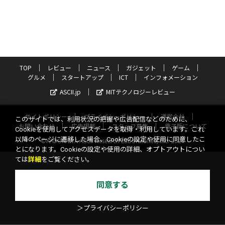
TOP
レビュー
ニュース
ガジェット
ゲーム
グルメ
スタートアップ
ICT
インフォメーション
ASCII.jp
MITテクノロジーレビュー
サイトポリシー
プライバシーポリシー
運営会社
このサイトでは、利用状況の把握や広告配信などのために、
お問い合わせ
広告掲載
スタッフ募集
電子版について
Cookieを使用してアクセスデータを取得・利用しています。これ
以降のページに遷移した場合、Cookieの設定や使用に同意したこ
©KADOKAWA ASCII Research Laboratories, Inc. 2026
とになります。Cookieの設定や使用の詳細、オプトアウトについ
ては
詳細
をご覧ください。
同意する
＞プライバシーポリシー