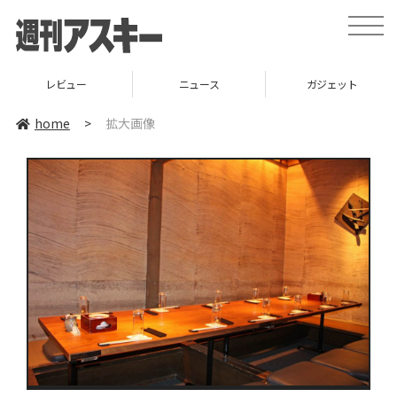
toggle
naviga
レビュー
ニュース
ガジェット
home
>
拡大画像