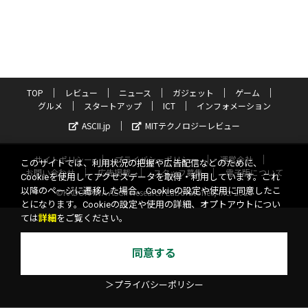
TOP
レビュー
ニュース
ガジェット
ゲーム
グルメ
スタートアップ
ICT
インフォメーション
ASCII.jp
MITテクノロジーレビュー
サイトポリシー
プライバシーポリシー
運営会社
このサイトでは、利用状況の把握や広告配信などのために、
お問い合わせ
広告掲載
スタッフ募集
電子版について
Cookieを使用してアクセスデータを取得・利用しています。これ
以降のページに遷移した場合、Cookieの設定や使用に同意したこ
©KADOKAWA ASCII Research Laboratories, Inc. 2026
とになります。Cookieの設定や使用の詳細、オプトアウトについ
ては
詳細
をご覧ください。
同意する
＞プライバシーポリシー