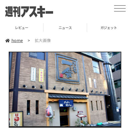
toggle
naviga
レビュー
ニュース
ガジェット
home
>
拡大画像