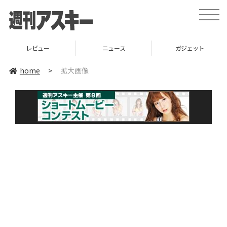
toggle
naviga
レビュー
ニュース
ガジェット
home
>
拡大画像