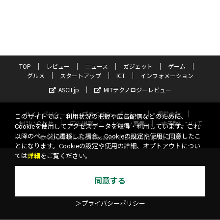
TOP
レビュー
ニュース
ガジェット
ゲーム
グルメ
スタートアップ
ICT
インフォメーション
ASCII.jp
MITテクノロジーレビュー
サイトポリシー
プライバシーポリシー
運営会社
このサイトでは、利用状況の把握や広告配信などのために、
お問い合わせ
広告掲載
スタッフ募集
電子版について
Cookieを使用してアクセスデータを取得・利用しています。これ
以降のページに遷移した場合、Cookieの設定や使用に同意したこ
©KADOKAWA ASCII Research Laboratories, Inc. 2026
とになります。Cookieの設定や使用の詳細、オプトアウトについ
ては
詳細
をご覧ください。
同意する
＞プライバシーポリシー