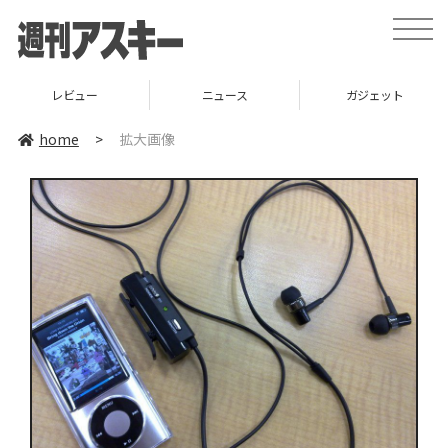
toggle
naviga
レビュー
ニュース
ガジェット
home
>
拡大画像