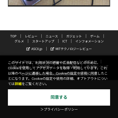
TOP
レビュー
ニュース
ガジェット
ゲーム
グルメ
スタートアップ
ICT
インフォメーション
ASCII.jp
MITテクノロジーレビュー
サイトポリシー
プライバシーポリシー
運営会社
このサイトでは、利用状況の把握や広告配信などのために、
お問い合わせ
広告掲載
スタッフ募集
電子版について
Cookieを使用してアクセスデータを取得・利用しています。これ
以降のページに遷移した場合、Cookieの設定や使用に同意したこ
©KADOKAWA ASCII Research Laboratories, Inc. 2026
とになります。Cookieの設定や使用の詳細、オプトアウトについ
ては
詳細
をご覧ください。
同意する
＞プライバシーポリシー