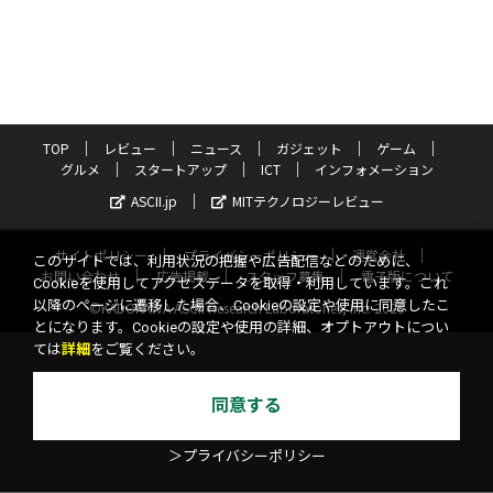
TOP
レビュー
ニュース
ガジェット
ゲーム
グルメ
スタートアップ
ICT
インフォメーション
ASCII.jp
MITテクノロジーレビュー
サイトポリシー
プライバシーポリシー
運営会社
このサイトでは、利用状況の把握や広告配信などのために、
お問い合わせ
広告掲載
スタッフ募集
電子版について
Cookieを使用してアクセスデータを取得・利用しています。これ
以降のページに遷移した場合、Cookieの設定や使用に同意したこ
©KADOKAWA ASCII Research Laboratories, Inc. 2026
とになります。Cookieの設定や使用の詳細、オプトアウトについ
ては
詳細
をご覧ください。
同意する
＞プライバシーポリシー