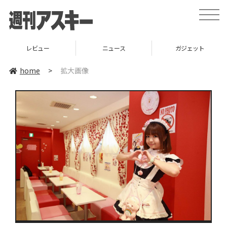
toggle
naviga
レビュー
ニュース
ガジェット
home
>
拡大画像