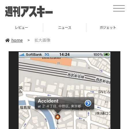
toggle
naviga
レビュー
ニュース
ガジェット
home
>
拡大画像