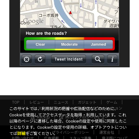
TOP
レビュー
ニュース
ガジェット
ゲーム
グルメ
スタートアップ
ICT
インフォメーション
このサイトでは、利用状況の把握や広告配信などのために、
Cookieを使用してアクセスデータを取得・利用しています。これ
ASCII.jp
MITテクノロジーレビュー
以降のページに遷移した場合、Cookieの設定や使用に同意したこ
とになります。Cookieの設定や使用の詳細、オプトアウトについ
サイトポリシー
プライバシーポリシー
運営会社
ては
詳細
をご覧ください。
お問い合わせ
広告掲載
スタッフ募集
電子版について