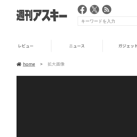
レビュー
ニュース
ガジェッ
home
>
拡大画像