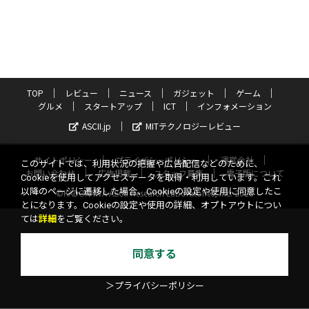
TOP
レビュー
ニュース
ガジェット
ゲーム
グルメ
スタートアップ
ICT
インフォメーション
ASCII.jp
MITテクノロジーレビュー
サイトポリシー
プライバシーポリシー
運営会社
このサイトでは、利用状況の把握や広告配信などのために、
お問い合わせ
広告掲載
スタッフ募集
電子版について
Cookieを使用してアクセスデータを取得・利用しています。これ
以降のページに遷移した場合、Cookieの設定や使用に同意したこ
©KADOKAWA ASCII Research Laboratories, Inc. 2026
とになります。Cookieの設定や使用の詳細、オプトアウトについ
ては
詳細
をご覧ください。
同意する
＞プライバシーポリシー