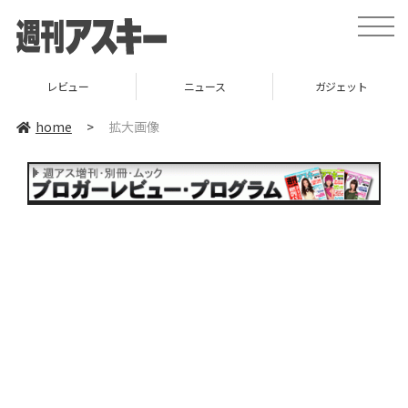
toggle
naviga
レビュー
ニュース
ガジェット
home
>
拡大画像