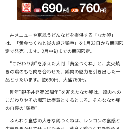
丼メニューや京風うどんなどを提供する「なか卯」
は、「黄金つくねと炭火焼き鶏重」を1月23日から期間限
定で発売します。2月中旬までの期間限定。
“こだわり卵”を添えた大判「黄金つくね」と、炭火焼
きの鶏のもも肉を合わせた、鶏肉の魅力を引き出した一
品とうたいます。並690円、大盛760円。
昨年“親子丼発売25周年”を迎えたなか卯は、鶏肉への
こだわりやその調理は得意とするところ。そんななか卯
の自慢の“鶏重”。
ふんわり食感の大きな鶏つくねは、レンコンの食感と
生姜をきかせて仕上げたそう。黄身と鶏つくねを絡める