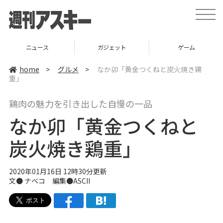
t
o
g
g
l
ニュース
ガジェット
ゲーム
e
n
a
home
>
グルメ
>
なか卯「黄金つくねと炭火焼き鶏
v
重」
i
g
a
鶏肉の魅力を引き出した自慢の一品
t
i
なか卯「黄金つくねと
o
n
炭火焼き鶏重」
2020年01月16日 12時30分更新
文●
ナベコ
編集●ASCII