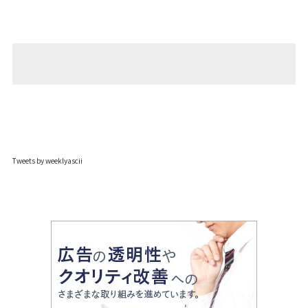
Tweets by weeklyascii