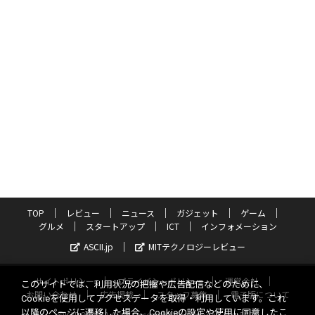
TOP
レビュー
ニュース
ガジェット
ゲーム
グルメ
スタートアップ
ICT
インフォメーション
ASCII.jp
MITテクノロジーレビュー
サイトポリシー
プライバシーポリシー
運営会社
このサイトでは、利用状況の把握や広告配信などのために、
お問い合わせ
広告掲載
スタッフ募集
電子版について
Cookieを使用してアクセスデータを取得・利用しています。これ
以降のページに遷移した場合、Cookieの設定や使用に同意したこ
©KADOKAWA ASCII Research Laboratories, Inc. 2026