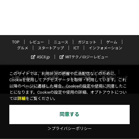
TOP
レビュー
ニュース
ガジェット
ゲーム
グルメ
スタートアップ
ICT
インフォメーション
ASCII.jp
MITテクノロジーレビュー
サイトポリシー
プライバシーポリシー
運営会社
このサイトでは、利用状況の把握や広告配信などのために、
お問い合わせ
広告掲載
スタッフ募集
電子版について
Cookieを使用してアクセスデータを取得・利用しています。これ
以降のページに遷移した場合、Cookieの設定や使用に同意したこ
©KADOKAWA ASCII Research Laboratories, Inc. 2026
とになります。Cookieの設定や使用の詳細、オプトアウトについ
ては
詳細
をご覧ください。
同意する
＞プライバシーポリシー