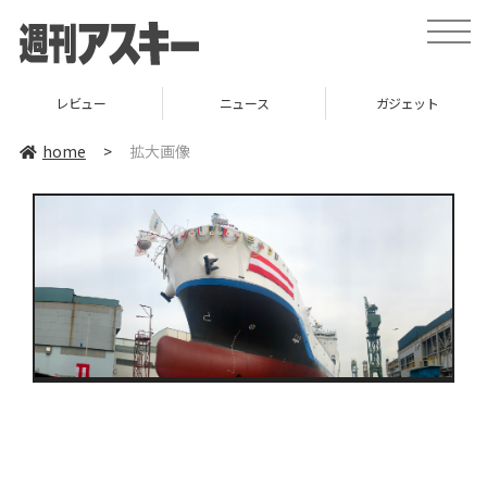
toggle
naviga
レビュー
ニュース
ガジェット
home
>
拡大画像