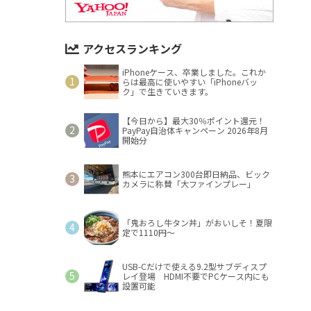
アクセスランキング
iPhoneケース、卒業しました。これか
らは最高に使いやすい「iPhoneバッ
ク」で生きていきます。
【今日から】最大30％ポイント還元！
PayPay自治体キャンペーン 2026年8月
開始分
熊本にエアコン300台即日納品、ビック
カメラに称賛「大ファインプレー」
「鬼おろし牛タン丼」がおいしそ！夏限
定で1110円～
USB-Cだけで使える9.2型サブディスプ
レイ登場 HDMI不要でPCケース内にも
設置可能