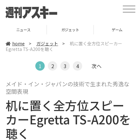
t
o
g
g
l
ニュース
ガジェット
ゲーム
e
n
a
home
>
ガジェット
>
机に置く全方位スピーカー
v
Egretta TS-A200を聴く
i
g
a
t
1
2
3
4
次へ
i
o
n
メイド・イン・ジャパンの技術で生まれた秀逸な
空間表現
机に置く全方位スピー
カーEgretta TS-A200を
聴く