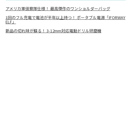
アメリカ軍偵察隊仕様！ 最高傑作のワンショルダーバッグ
1回のフル充電で電池が半年以上持つ！ ポータブル電源「IFORWAY
ELF」
新品の切れ味が蘇る！ 3-12mm対応電動ドリル研磨機