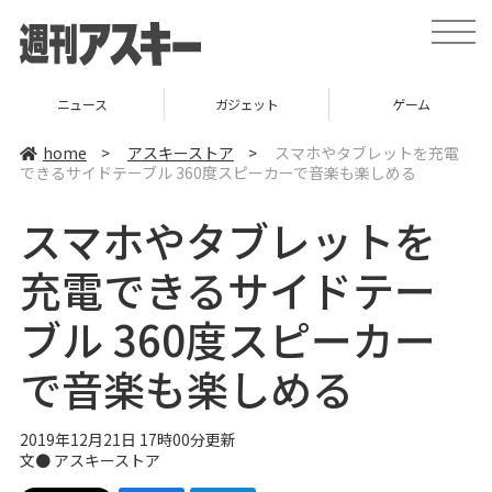
t
o
g
g
l
ニュース
ガジェット
ゲーム
e
n
a
home
>
アスキーストア
>
スマホやタブレットを充電
v
できるサイドテーブル 360度スピーカーで音楽も楽しめる
i
g
a
スマホやタブレットを
t
i
o
充電できるサイドテー
n
ブル 360度スピーカー
で音楽も楽しめる
2019年12月21日 17時00分更新
文●
アスキーストア