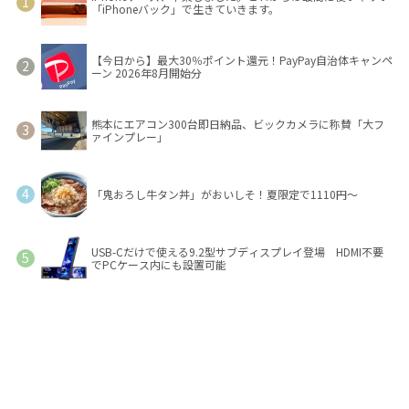
「iPhoneバック」で生きていきます。
【今日から】最大30％ポイント還元！PayPay自治体キャンペ
ーン 2026年8月開始分
熊本にエアコン300台即日納品、ビックカメラに称賛「大フ
ァインプレー」
「鬼おろし牛タン丼」がおいしそ！夏限定で1110円～
USB-Cだけで使える9.2型サブディスプレイ登場 HDMI不要
でPCケース内にも設置可能