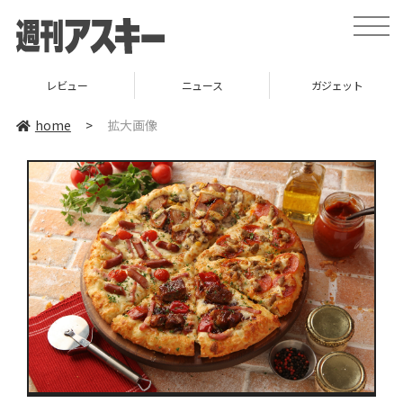
toggle
naviga
レビュー
ニュース
ガジェット
home
>
拡大画像