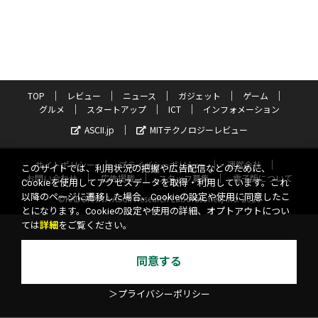
TOP
レビュー
ニュース
ガジェット
ゲーム
グルメ
スタートアップ
ICT
インフォメーション
ASCII.jp
MITテクノロジーレビュー
サイトポリシー
プライバシーポリシー
運営会社
このサイトでは、利用状況の把握や広告配信などのために、
お問い合わせ
広告掲載
スタッフ募集
電子版について
Cookieを使用してアクセスデータを取得・利用しています。これ
以降のページに遷移した場合、Cookieの設定や使用に同意したこ
©KADOKAWA ASCII Research Laboratories, Inc. 2026
とになります。Cookieの設定や使用の詳細、オプトアウトについ
ては
詳細
をご覧ください。
同意する
＞プライバシーポリシー