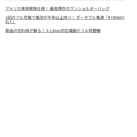
アメリカ軍偵察隊仕様！ 最高傑作のワンショルダーバッグ
1回のフル充電で電池が半年以上持つ！ ポータブル電源「IFORWAY
ELF」
新品の切れ味が蘇る！ 3-12mm対応電動ドリル研磨機