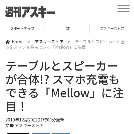
t
o
g
g
l
スタートアップ
ICT
アスキーストア
e
n
a
home
>
アスキーストア
>
テーブルとスピーカーが合
v
体!? スマホ充電もできる「Mellow」に注目！
i
g
a
テーブルとスピーカー
t
i
o
が合体!? スマホ充電も
n
できる「Mellow」に注
目！
2019年12月20日 21時00分更新
文●
アスキーストア