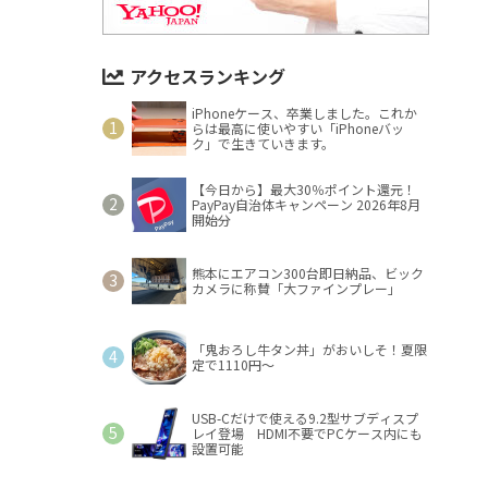
アクセスランキング
iPhoneケース、卒業しました。これか
らは最高に使いやすい「iPhoneバッ
ク」で生きていきます。
【今日から】最大30％ポイント還元！
PayPay自治体キャンペーン 2026年8月
開始分
熊本にエアコン300台即日納品、ビック
カメラに称賛「大ファインプレー」
「鬼おろし牛タン丼」がおいしそ！夏限
定で1110円～
USB-Cだけで使える9.2型サブディスプ
レイ登場 HDMI不要でPCケース内にも
設置可能