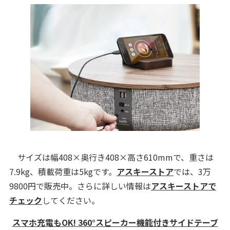
サイズは幅408×奥行き408×高さ610mmで、重さは
7.9kg、積載荷重は5kgです。
アスキーストア
では、3万
9800円で販売中。さらに詳しい情報は
アスキーストアで
チェック
してください。
スマホ充電もOK! 360°スピーカー機能付きサイドテーブ