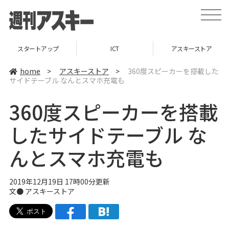
t
o
g
g
l
スタートアップ
ICT
アスキーストア
e
n
a
home
>
アスキーストア
>
360度スピーカーを搭載した
v
サイドテーブル なんとスマホ充電も
i
g
a
360度スピーカーを搭載
t
i
o
したサイドテーブル な
n
んとスマホ充電も
2019年12月19日 17時00分更新
文●
アスキーストア