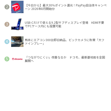
【今日から】最大30％ポイント還元！PayPay自治体キャンペ
ーン 2026年8月開始分
USB-Cだけで使える9.2型サブディスプレイ登場 HDMI不要
でPCケース内にも設置可能
熊本にエアコン300台即日納品、ビックカメラに称賛「大フ
ァインプレー」
「つながりにくい」改善なるか ドコモ、最新基地局を全国
展開へ