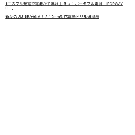
1回のフル充電で電池が半年以上持つ！ ポータブル電源「IFORWAY
ELF」
新品の切れ味が蘇る！ 3-12mm対応電動ドリル研磨機