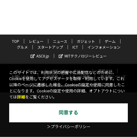
TOP
レビュー
ニュース
ガジェット
ゲーム
グルメ
スタートアップ
ICT
インフォメーション
ASCII.jp
MITテクノロジーレビュー
サイトポリシー
プライバシーポリシー
運営会社
このサイトでは、利用状況の把握や広告配信などのために、
お問い合わせ
広告掲載
スタッフ募集
電子版について
Cookieを使用してアクセスデータを取得・利用しています。これ
以降のページに遷移した場合、Cookieの設定や使用に同意したこ
©KADOKAWA ASCII Research Laboratories, Inc. 2026
とになります。Cookieの設定や使用の詳細、オプトアウトについ
ては
詳細
をご覧ください。
同意する
＞プライバシーポリシー