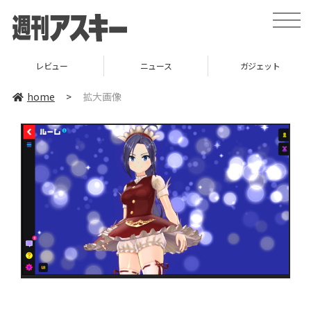
toggle
naviga
レビュー
ニュース
ガジェット
home
>
拡大画像