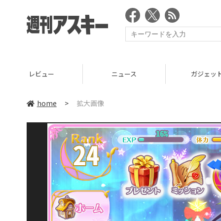
レビュー
ニュース
ガジェッ
home
>
拡大画像