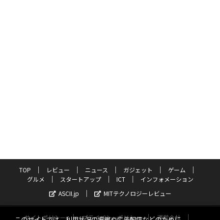
TOP
レビュー
ニュース
ガジェット
ゲーム
グルメ
スタートアップ
ICT
インフォメーション
ASCII.jp
MITテクノロジーレビュー
サイトポリシー
プライバシーポリシー
運営会社
このサイトでは、利用状況の把握や広告配信などのために、