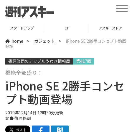
t
o
g
g
l
スタートアップ
ICT
アスキーストア
e
n
a
home
>
ガジェット
>
iPhone SE 2勝手コンセプト動画
v
登場
i
g
a
篠原修司のアップルうわさ情報局
第417回
t
i
o
機能全部盛り：
n
iPhone SE 2勝手コンセ
プト動画登場
2019年12月14日 12時30分更新
文● 篠原修司