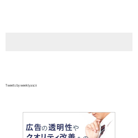
Tweets by weeklyascii