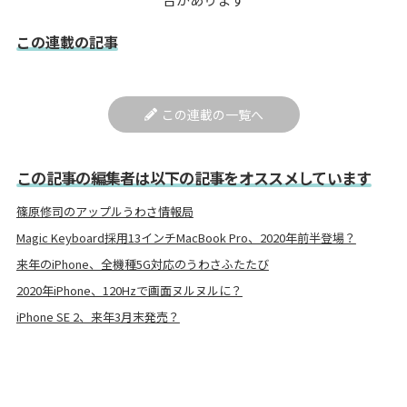
この連載の記事
この連載の一覧へ
この記事の編集者は以下の記事をオススメしています
篠原修司のアップルうわさ情報局
Magic Keyboard採用13インチMacBook Pro、2020年前半登場？
来年のiPhone、全機種5G対応のうわさふたたび
2020年iPhone、120Hzで画面ヌルヌルに？
iPhone SE 2、来年3月末発売？