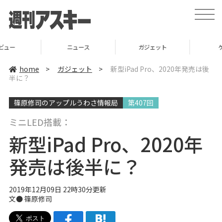
t
o
g
g
l
ニュース
ガジェット
ゲーム
e
n
a
home
>
ガジェット
>
新型iPad Pro、2020年発売は後
v
半に？
i
g
a
篠原修司のアップルうわさ情報局
第407回
t
i
o
ミニLED搭載：
n
新型iPad Pro、2020年
発売は後半に？
2019年12月09日 22時30分更新
文● 篠原修司