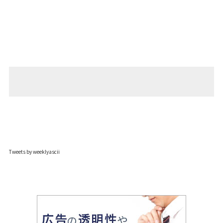
Tweets by weeklyascii