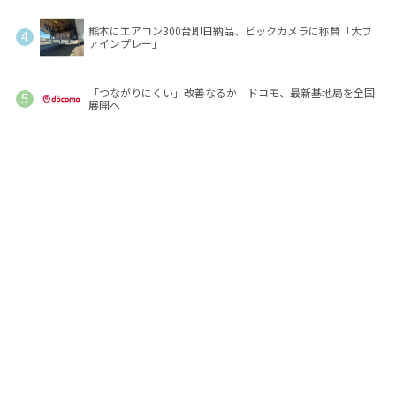
熊本にエアコン300台即日納品、ビックカメラに称賛「大フ
ァインプレー」
「つながりにくい」改善なるか ドコモ、最新基地局を全国
展開へ