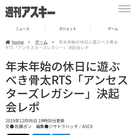
t
o
g
g
l
ニュース
ガジェット
ゲーム
e
n
a
home
>
ゲーム
>
年末年始の休日に遊ぶべき骨太
v
RTS「アンセスターズレガシー」決起会レポ
i
g
a
年末年始の休日に遊ぶ
t
i
o
べき骨太RTS「アンセス
n
ターズレガシー」決起
会レポ
2019年12月06日 19時00分更新
文● 佐藤ポン 編集●
ジサトラハッチ
／ASCII