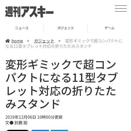
t
o
g
g
l
ニュース
ガジェット
ゲーム
e
n
a
home
>
ガジェット
>
変形ギミックで超コンパクトに
v
なる11型タブレット対応の折りたたみスタンド
i
g
a
変形ギミックで超コン
t
i
o
パクトになる11型タブ
n
レット対応の折りたた
みスタンド
2019年12月06日 10時00分更新
文● 鈴鹿 廻