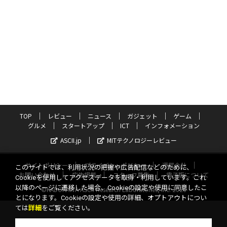
TOP
レビュー
ニュース
ガジェット
ゲーム
グルメ
スタートアップ
ICT
インフォメーション
ASCII.jp
MITテクノロジーレビュー
サイトポリシー
プライバシーポリシー
運営会社
このサイトでは、利用状況の把握や広告配信などのために、
お問い合わせ
広告掲載
スタッフ募集
電子版について
Cookieを使用してアクセスデータを取得・利用しています。これ
以降のページに遷移した場合、Cookieの設定や使用に同意したこ
©KADOKAWA ASCII Research Laboratories, Inc. 2026
とになります。Cookieの設定や使用の詳細、オプトアウトについ
ては
詳細
をご覧ください。