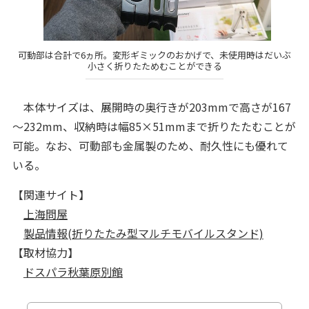
可動部は合計で6ヵ所。変形ギミックのおかげで、未使用時はだいぶ
小さく折りたためむことができる
本体サイズは、展開時の奥行きが203mmで高さが167
～232mm、収納時は幅85×51mmまで折りたたむことが
可能。なお、可動部も金属製のため、耐久性にも優れて
いる。
【関連サイト】
上海問屋
製品情報(折りたたみ型マルチモバイルスタンド)
【取材協力】
ドスパラ秋葉原別館