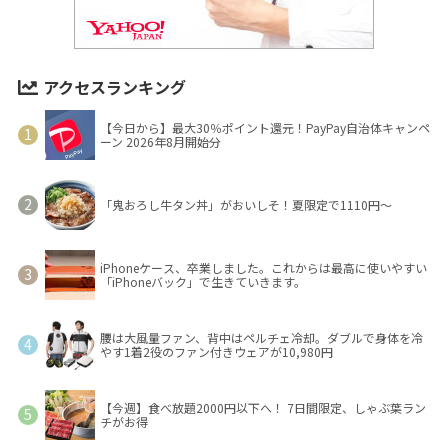
アクセスランキング
【今日から】最大30％ポイント還元！PayPay自治体キャンペ
ーン 2026年8月開始分
「鬼おろし牛タン丼」がおいしそ！夏限定で1110円～
iPhoneケース、卒業しました。これからは最高に使いやすい
「iPhoneバック」で生きていきます。
腰は大風量ファン、背中はペルチェ冷却。ダブルで身体を冷
やす1着2役のファン付きウェアが10,980円
【今週】食べ放題2000円以下へ！ 7日間限定、しゃぶ葉ラン
チがお得