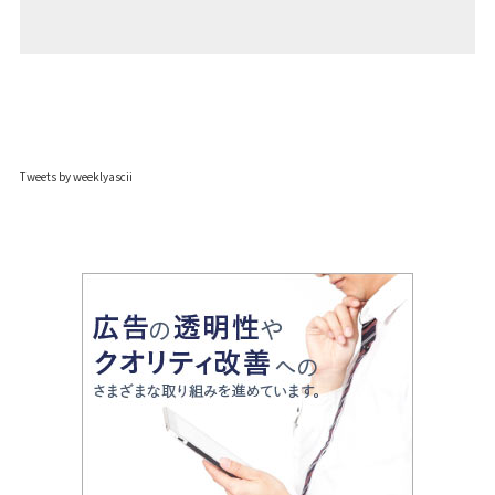
Tweets by weeklyascii