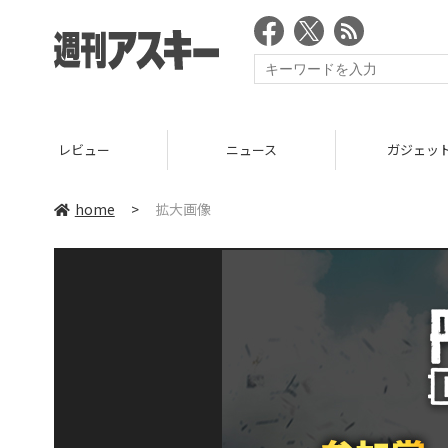
レビュー
ニュース
ガジェッ
home
>
拡大画像