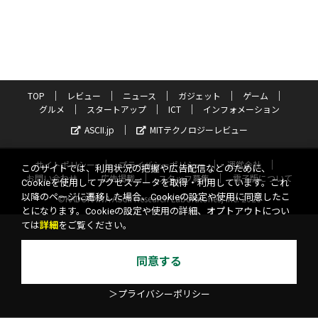
TOP
レビュー
ニュース
ガジェット
ゲーム
グルメ
スタートアップ
ICT
インフォメーション
ASCII.jp
MITテクノロジーレビュー
サイトポリシー
プライバシーポリシー
運営会社
このサイトでは、利用状況の把握や広告配信などのために、
お問い合わせ
広告掲載
スタッフ募集
電子版について
Cookieを使用してアクセスデータを取得・利用しています。これ
以降のページに遷移した場合、Cookieの設定や使用に同意したこ
©KADOKAWA ASCII Research Laboratories, Inc. 2026
とになります。Cookieの設定や使用の詳細、オプトアウトについ
ては
詳細
をご覧ください。
同意する
＞プライバシーポリシー