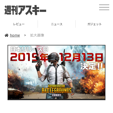
toggle
naviga
レビュー
ニュース
ガジェット
home
>
拡大画像