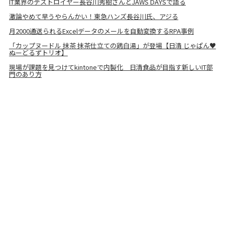
IT業界のデストロイヤー長谷川秀樹さんとJAWS DAYSで語る
激論やめて早うやらんかい！東急ハンズ長谷川氏、アジる
月2000通送られるExcelデータのメールを自動変換するRPA事例
「カップヌードル 抹茶 抹茶仕立ての鶏白湯」が登場【日清 じゃぱん♥
ぬーどるずトリオ】
現場が課題を見つけてkintoneで内製化 日清食品が目指す新しいIT部
門のあり方