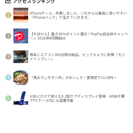
アクセスランキング
iPhoneケース、卒業しました。これからは最高に使いやすい
「iPhoneバック」で生きていきます。
【今日から】最大30％ポイント還元！PayPay自治体キャンペ
ーン 2026年8月開始分
熊本にエアコン300台即日納品、ビックカメラに称賛「大フ
ァインプレー」
「鬼おろし牛タン丼」がおいしそ！夏限定で1110円～
USB-Cだけで使える9.2型サブディスプレイ登場 HDMI不要
でPCケース内にも設置可能