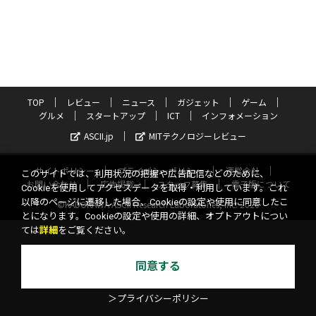
TOP
レビュー
ニュース
ガジェット
ゲーム
グルメ
スタートアップ
ICT
インフォメーション
ASCII.jp
MITテクノロジーレビュー
サイトポリシー
プライバシーポリシー
運営会社
このサイトでは、利用状況の把握や広告配信などのために、
お問い合わせ
広告掲載
スタッフ募集
電子版について
Cookieを使用してアクセスデータを取得・利用しています。これ
以降のページに遷移した場合、Cookieの設定や使用に同意したこ
©KADOKAWA ASCII Research Laboratories, Inc. 2026
とになります。Cookieの設定や使用の詳細、オプトアウトについ
ては
詳細
をご覧ください。
同意する
＞プライバシーポリシー