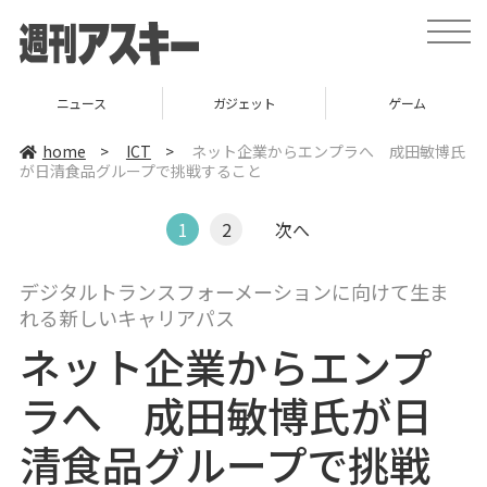
t
o
g
g
l
ニュース
ガジェット
ゲーム
e
n
a
home
>
ICT
>
ネット企業からエンプラへ 成田敏博氏
v
が日清食品グループで挑戦すること
i
g
a
t
1
2
次へ
i
o
n
デジタルトランスフォーメーションに向けて生ま
れる新しいキャリアパス
ネット企業からエンプ
ラへ 成田敏博氏が日
清食品グループで挑戦