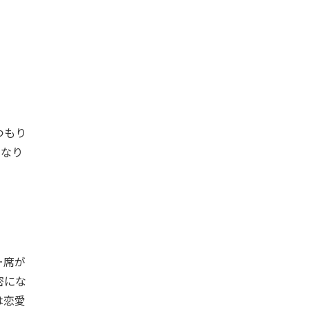
つもり
になり
ー席が
密にな
は恋愛