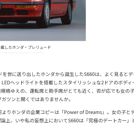
搭載したホンダ・プレリュード
を世に送り出したホンダから誕生したS660は、よく見るとデ
LEDヘッドライトを搭載したスタイリッシュな2ドアのボディ
車規格ゆえの、運転席と助手席がとても近く、否が応でも女の
がガツンと開くではありませんか。
ンダの企業コピーは「Power of Dreams」。女の子と
論上、いや私の妄想上においてS660は「究極のデートカー」