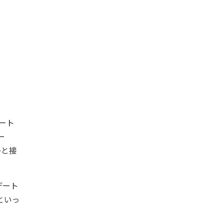
ート
ー
子と接
デート
といっ