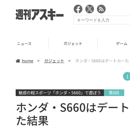
ニュース
ガジェット
ゲーム
home
>
ガジェット
>
ホンダ・S660はデートカー
1
魅惑の軽スポーツ「ホンダ・S660」で遊ぼう
第6回
ホンダ・S660はデー
た結果