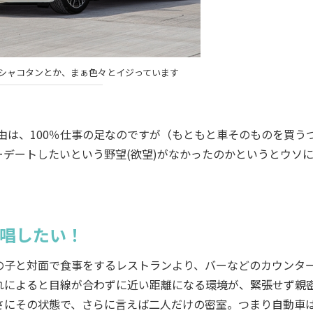
かシャコタンとか、まぁ色々とイジっています
由は、100％仕事の足なのですが（もともと車そのものを買う
デートしたいという野望(欲望)がなかったのかというとウソ
提唱したい！
子と対面で食事をするレストランより、バーなどのカウンタ
れによると目線が合わずに近い距離になる環境が、緊張せず親
さにその状態で、さらに言えば二人だけの密室。つまり自動車