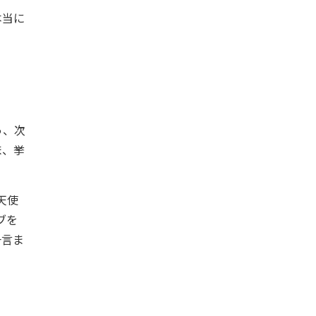
本当に
っ、次
ま、挙
天使
ブを
一言ま