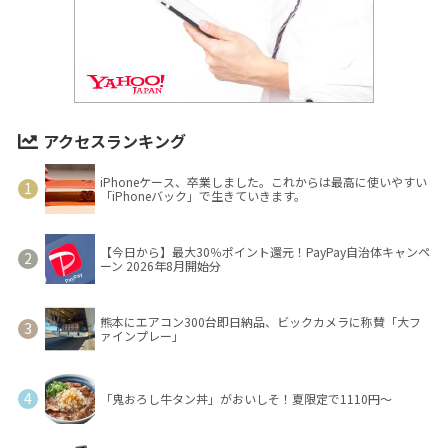
アクセスランキング
iPhoneケース、卒業しました。これからは最高に使いやすい
「iPhoneバック」で生きていきます。
【今日から】最大30％ポイント還元！PayPay自治体キャンペ
ーン 2026年8月開始分
熊本にエアコン300台即日納品、ビックカメラに称賛「大フ
ァインプレー」
「鬼おろし牛タン丼」がおいしそ！夏限定で1110円～