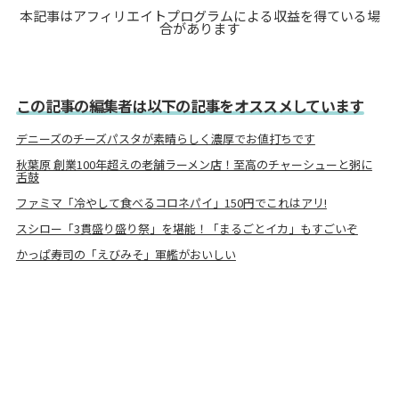
本記事はアフィリエイトプログラムによる収益を得ている場
合があります
この記事の編集者は以下の記事をオススメしています
デニーズのチーズパスタが素晴らしく濃厚でお値打ちです
秋葉原 創業100年超えの老舗ラーメン店！至高のチャーシューと粥に
舌鼓
ファミマ「冷やして食べるコロネパイ」150円でこれはアリ!
スシロー「3貫盛り盛り祭」を堪能！「まるごとイカ」もすごいぞ
かっぱ寿司の「えびみそ」軍艦がおいしい