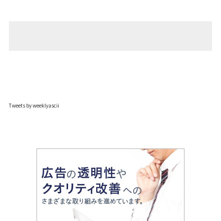
Tweets by weeklyascii