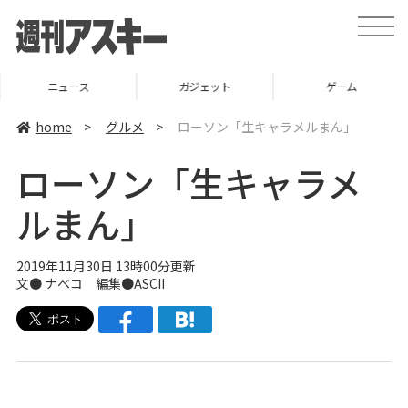
t
o
g
g
l
ニュース
ガジェット
ゲーム
e
n
a
home
>
グルメ
>
ローソン「生キャラメルまん」
v
i
g
ローソン「生キャラメ
a
t
i
ルまん」
o
n
2019年11月30日 13時00分更新
文●
ナベコ
編集●ASCII