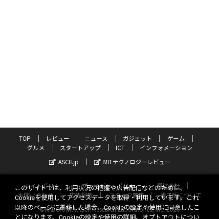
TOP
レビュー
ニュース
ガジェット
ゲーム
グルメ
スタートアップ
ICT
インフォメーション
ASCII.jp
MITテクノロジーレビュー
サイトポリシー
プライバシーポリシー
運営会社
このサイトでは、利用状況の把握や広告配信などのために、
お問い合わせ
広告掲載
スタッフ募集
電子版について
Cookieを使用してアクセスデータを取得・利用しています。これ
以降のページに遷移した場合、Cookieの設定や使用に同意したこ
©KADOKAWA ASCII Research Laboratories, Inc. 2026
とになります。Cookieの設定や使用の詳細、オプトアウトについ