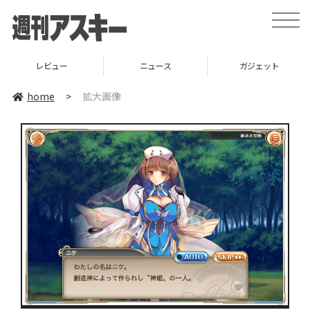
toggle
naviga
レビュー
ニュース
ガジェット
home
>
拡大画像