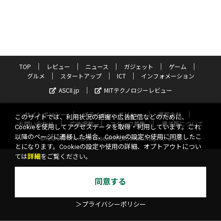
TOP
レビュー
ニュース
ガジェット
ゲーム
グルメ
スタートアップ
ICT
インフォメーション
ASCII.jp
MITテクノロジーレビュー
サイトポリシー
プライバシーポリシー
運営会社
このサイトでは、利用状況の把握や広告配信などのために、
お問い合わせ
広告掲載
スタッフ募集
電子版について
Cookieを使用してアクセスデータを取得・利用しています。これ
以降のページに遷移した場合、Cookieの設定や使用に同意したこ
©KADOKAWA ASCII Research Laboratories, Inc. 2026
とになります。Cookieの設定や使用の詳細、オプトアウトについ
ては
詳細
をご覧ください。
同意する
＞プライバシーポリシー