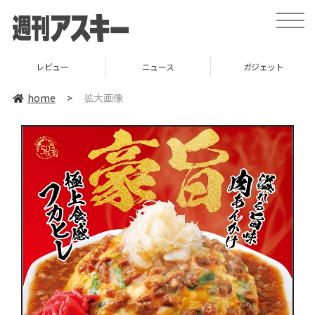
toggle
naviga
レビュー
ニュース
ガジェット
home
>
拡大画像