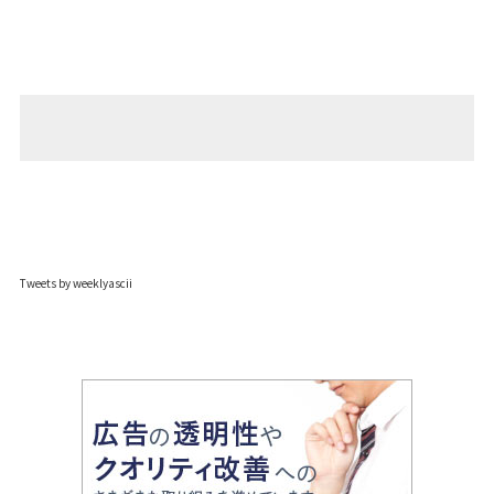
Tweets by weeklyascii