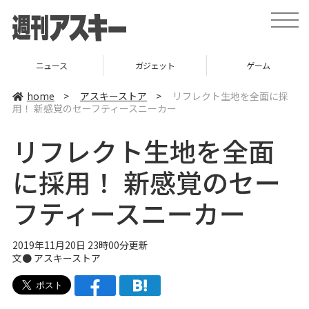
t
o
g
g
l
ス
ガジェット
ゲーム
グル
e
n
a
home
>
アスキーストア
>
リフレクト生地を全面に採
v
用！ 新感覚のセーフティースニーカー
i
g
a
リフレクト生地を全面
t
i
o
に採用！ 新感覚のセー
n
フティースニーカー
2019年11月20日 23時00分更新
文●
アスキーストア