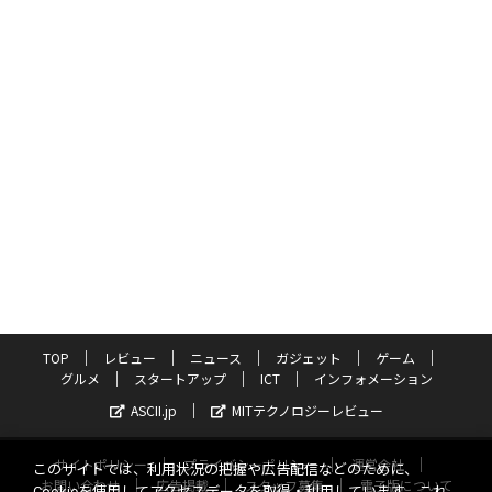
TOP
レビュー
ニュース
ガジェット
ゲーム
グルメ
スタートアップ
ICT
インフォメーション
ASCII.jp
MITテクノロジーレビュー
サイトポリシー
プライバシーポリシー
運営会社
このサイトでは、利用状況の把握や広告配信などのために、
お問い合わせ
広告掲載
スタッフ募集
電子版について
Cookieを使用してアクセスデータを取得・利用しています。これ