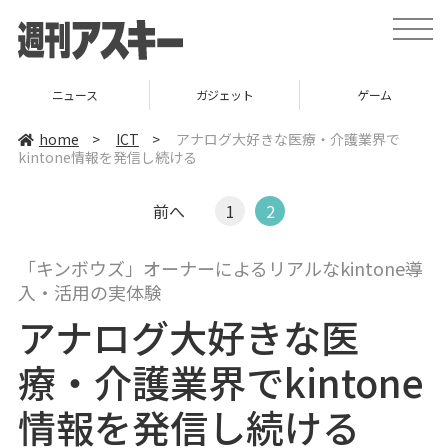
t
o
g
g
l
ニュース
ガジェット
ゲーム
e
n
a
home
>
ICT
>
アナログ大好きな医療・介護業界で
v
kintone情報を発信し続ける
i
g
a
t
前へ
1
2
i
o
n
「キンボウズ」オーナーによるリアルなkintone導
入・活用の実体験
アナログ大好きな医
療・介護業界でkintone
情報を発信し続ける