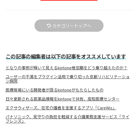
カテゴリートップへ
この記事の編集者は以下の記事をオススメしています
となりの事例が輝いて見えるkintone倦怠期をどう乗り越えたのか？
ユーザーの不満をプラグイン活用で乗り切った京都リハビリテーショ
ン病院
医療現場にいる開発者が語るkintoneがもたらしたもの
日々更新される医薬品情報をkintoneで共有、高知医療センター
エクサウィザーズ、在宅介護者を支援するアプリ「CareWiz」
パナソニック、見守りの負担を軽減する介護業務支援サービス「ライ
フレンズ」