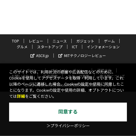
TOP
レビュー
ニュース
ガジェット
ゲーム
グルメ
スタートアップ
ICT
インフォメーション
ASCII.jp
MITテクノロジーレビュー
サイトポリシー
プライバシーポリシー
運営会社
このサイトでは、利用状況の把握や広告配信などのために、
お問い合わせ
広告掲載
スタッフ募集
電子版について
Cookieを使用してアクセスデータを取得・利用しています。これ
以降のページに遷移した場合、Cookieの設定や使用に同意したこ
©KADOKAWA ASCII Research Laboratories, Inc. 2026
とになります。Cookieの設定や使用の詳細、オプトアウトについ
ては
詳細
をご覧ください。
同意する
＞プライバシーポリシー