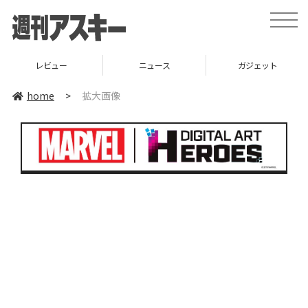
toggle
naviga
レビュー
ニュース
ガジェット
home
>
拡大画像