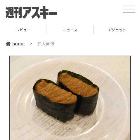
toggle
naviga
レビュー
ニュース
ガジェット
home
>
拡大画像