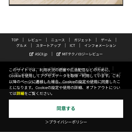
TOP
レビュー
ニュース
ガジェット
ゲーム
グルメ
スタートアップ
ICT
インフォメーション
ASCII.jp
MITテクノロジーレビュー
サイトポリシー
プライバシーポリシー
運営会社
このサイトでは、利用状況の把握や広告配信などのために、
お問い合わせ
広告掲載
スタッフ募集
電子版について
Cookieを使用してアクセスデータを取得・利用しています。これ
以降のページに遷移した場合、Cookieの設定や使用に同意したこ
©KADOKAWA ASCII Research Laboratories, Inc. 2026
とになります。Cookieの設定や使用の詳細、オプトアウトについ
ては
詳細
をご覧ください。
同意する
＞プライバシーポリシー