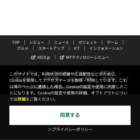
TOP
レビュー
ニュース
ガジェット
ゲーム
グルメ
スタートアップ
ICT
インフォメーション
ASCII.jp
MITテクノロジーレビュー
サイトポリシー
プライバシーポリシー
運営会社
このサイトでは、利用状況の把握や広告配信などのために、
お問い合わせ
広告掲載
スタッフ募集
電子版について
Cookieを使用してアクセスデータを取得・利用しています。これ
以降のページに遷移した場合、Cookieの設定や使用に同意したこ
©KADOKAWA ASCII Research Laboratories, Inc. 2026
とになります。Cookieの設定や使用の詳細、オプトアウトについ
ては
詳細
をご覧ください。
同意する
＞プライバシーポリシー