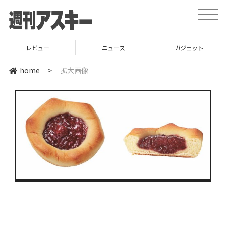
toggle
naviga
レビュー
ニュース
ガジェット
home
>
拡大画像