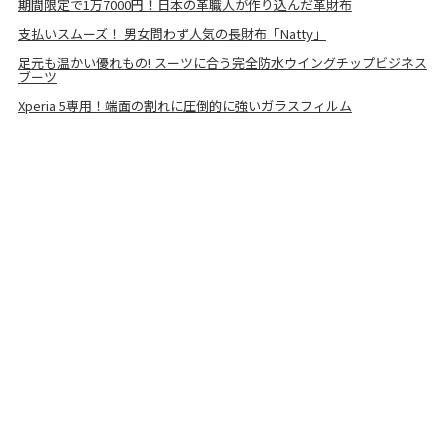
期間限定で1万7000円！日本の革職人が作り込んだ革財布
支払いスムーズ！ 男女問わず人気の長財布「Natty」
足元も温かい優れもの! スーツに合う完全防水ウイングチップビジネス
ブーツ
Xperia 5専用！端面の割れに圧倒的に強いガラスフィルム