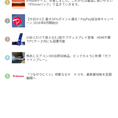
iPhoneケース、卒業しました。これからは最高に使いやすい
「iPhoneバック」で生きていきます。
【今日から】最大30％ポイント還元！PayPay自治体キャンペ
ーン 2026年8月開始分
USB-Cだけで使える9.2型サブディスプレイ登場 HDMI不要
でPCケース内にも設置可能
熊本にエアコン300台即日納品、ビックカメラに称賛「大フ
ァインプレー」
「つながりにくい」改善なるか ドコモ、最新基地局を全国
展開へ