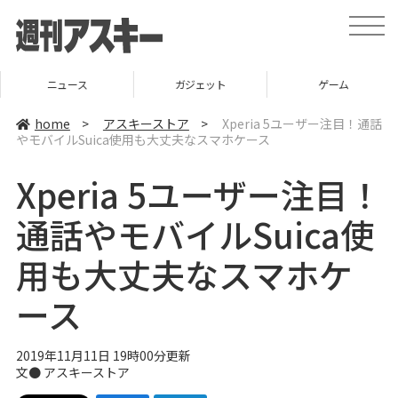
t
o
g
g
l
ニュース
ガジェット
ゲーム
e
n
a
home
>
アスキーストア
>
Xperia 5ユーザー注目！通話
v
やモバイルSuica使用も大丈夫なスマホケース
i
g
a
Xperia 5ユーザー注目！
t
i
o
通話やモバイルSuica使
n
用も大丈夫なスマホケ
ース
2019年11月11日 19時00分更新
文●
アスキーストア