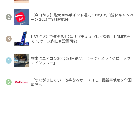
【今日から】最大30％ポイント還元！PayPay自治体キャンペ
ーン 2026年8月開始分
USB-Cだけで使える9.2型サブディスプレイ登場 HDMI不要
でPCケース内にも設置可能
熊本にエアコン300台即日納品、ビックカメラに称賛「大フ
ァインプレー」
「つながりにくい」改善なるか ドコモ、最新基地局を全国
展開へ