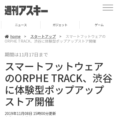
t
o
g
g
l
ニュース
ガジェット
ゲーム
e
n
a
home
>
スタートアップ
>
スマートフットウェアの
v
ORPHE TRACK、渋谷に体験型ポップアップストア開催
i
g
a
期間は11月17日まで
t
i
スマートフットウェア
o
n
のORPHE TRACK、渋谷
に体験型ポップアップ
ストア開催
2019年11月08日 15時00分更新