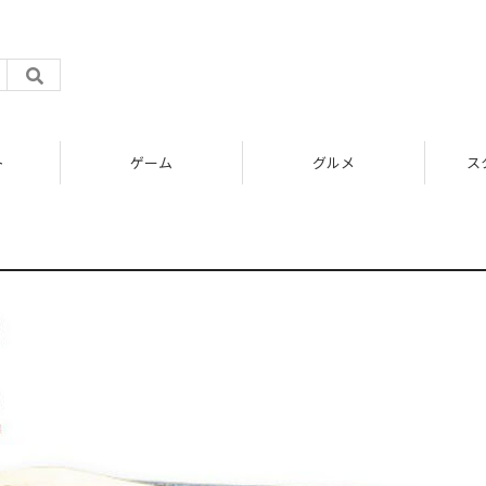
ト
ゲーム
グルメ
ス