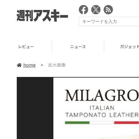
レビュー
ニュース
ガジェッ
home
>
拡大画像