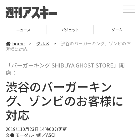
t
o
g
g
l
ニュース
ガジェット
ゲーム
e
n
a
home
>
グルメ
>
渋谷のバーガーキング、ゾンビのお
v
客様に対応
i
g
a
「バーガーキング SHIBUYA GHOST STORE」開
t
i
店：
o
n
渋谷のバーガーキン
グ、ゾンビのお客様に
対応
2019年10月23日 14時00分更新
文●
モーダル小嶋／ASCII