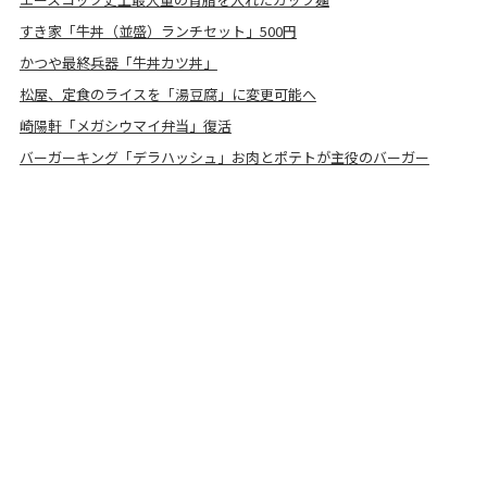
すき家「牛丼（並盛）ランチセット」500円
かつや最終兵器「牛丼カツ丼」
松屋、定食のライスを「湯豆腐」に変更可能へ
崎陽軒「メガシウマイ弁当」復活
バーガーキング「デラハッシュ」お肉とポテトが主役のバーガー