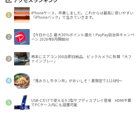
iPhoneケース、卒業しました。これからは最高に使いやすい
「iPhoneバック」で生きていきます。
【今日から】最大30％ポイント還元！PayPay自治体キャンペ
ーン 2026年8月開始分
熊本にエアコン300台即日納品、ビックカメラに称賛「大フ
ァインプレー」
「鬼おろし牛タン丼」がおいしそ！夏限定で1110円～
USB-Cだけで使える9.2型サブディスプレイ登場 HDMI不要
でPCケース内にも設置可能