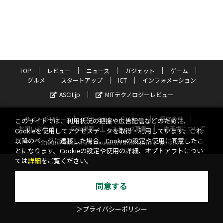
TOP
レビュー
ニュース
ガジェット
ゲーム
グルメ
スタートアップ
ICT
インフォメーション
ASCII.jp
MITテクノロジーレビュー
サイトポリシー
プライバシーポリシー
運営会社
このサイトでは、利用状況の把握や広告配信などのために、
お問い合わせ
広告掲載
スタッフ募集
電子版について
Cookieを使用してアクセスデータを取得・利用しています。これ
以降のページに遷移した場合、Cookieの設定や使用に同意したこ
©KADOKAWA ASCII Research Laboratories, Inc. 2026
とになります。Cookieの設定や使用の詳細、オプトアウトについ
ては
詳細
をご覧ください。
同意する
＞プライバシーポリシー