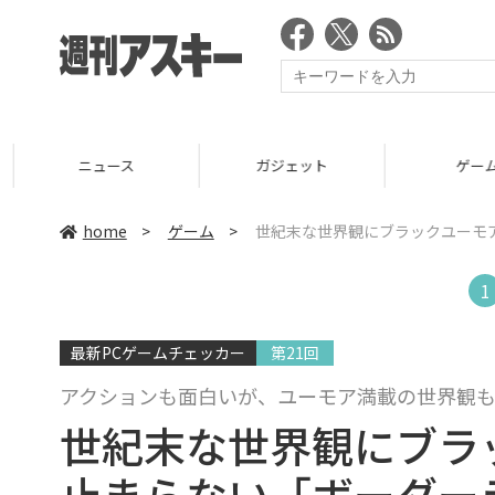
ニュース
ガジェット
ゲーム
home
>
ゲーム
>
世紀末な世界観にブラックユーモ
1
最新PCゲームチェッカー
第21回
アクションも面白いが、ユーモア満載の世界観
世紀末な世界観にブラ
止まらない「ボーダー