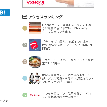
アクセスランキング
iPhoneケース、卒業しました。これか
らは最高に使いやすい「iPhoneバッ
ク」で生きていきます。
【今日から】最大30％ポイント還元！
PayPay自治体キャンペーン 2026年8月
開始分
「鬼おろし牛タン丼」がおいしそ！夏限
定で1110円～
腰は大風量ファン、背中はペルチェ冷
却。ダブルで身体を冷やす1着2役のファ
ン付きウェアが10,980円
「つながりにくい」改善なるか ドコ
モ、最新基地局を全国展開へ
トラッ