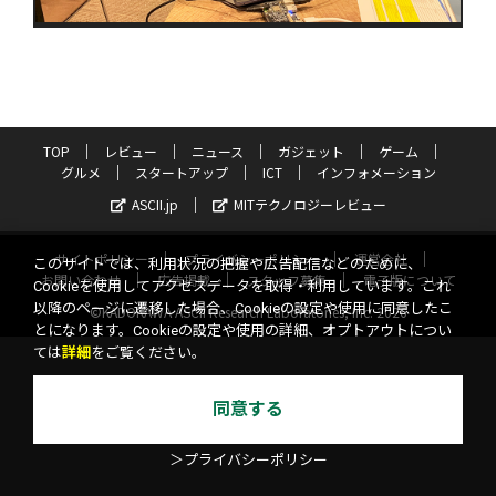
TOP
レビュー
ニュース
ガジェット
ゲーム
グルメ
スタートアップ
ICT
インフォメーション
ASCII.jp
MITテクノロジーレビュー
サイトポリシー
プライバシーポリシー
運営会社
このサイトでは、利用状況の把握や広告配信などのために、
お問い合わせ
広告掲載
スタッフ募集
電子版について
Cookieを使用してアクセスデータを取得・利用しています。これ
以降のページに遷移した場合、Cookieの設定や使用に同意したこ
©KADOKAWA ASCII Research Laboratories, Inc. 2026
とになります。Cookieの設定や使用の詳細、オプトアウトについ
ては
詳細
をご覧ください。
同意する
＞プライバシーポリシー