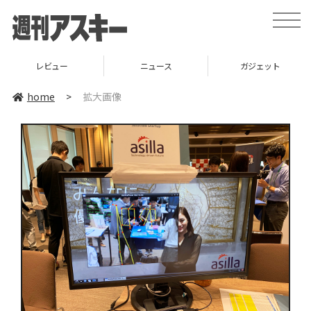
toggle
naviga
レビュー
ニュース
ガジェット
home
>
拡大画像