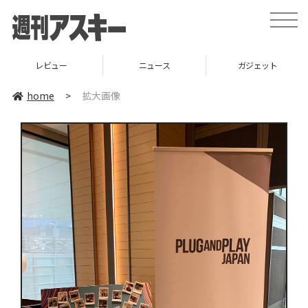
toggle
naviga
レビュー
ニュース
ガジェット
home
>
拡大画像