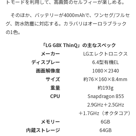
トモードを利用して、高画質のセルフィーが楽しめる。
そのほか、バッテリーが4000mAhで、ワンセグ/フルセ
グ、防水防塵に対応する。カラバリはオーロラブラック
の1色。
「LG G8X ThinQ」の主なスペック
メーカー
LGエレクトロニクス
ディスプレー
6.4型有機EL
画面解像度
1080×2340
サイズ
約76×160×8.4mm
重量
約193g
CPU
Snapdragon 855
2.9GHz＋2.5GHz
＋1.7GHz（オクタコア）
メモリー
6GB
内蔵ストレージ
64GB