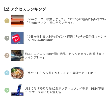
アクセスランキング
iPhoneケース、卒業しました。これからは最高に使いやすい
「iPhoneバック」で生きていきます。
【今日から】最大30％ポイント還元！PayPay自治体キャンペ
ーン 2026年8月開始分
熊本にエアコン300台即日納品、ビックカメラに称賛「大フ
ァインプレー」
「鬼おろし牛タン丼」がおいしそ！夏限定で1110円～
USB-Cだけで使える9.2型サブディスプレイ登場 HDMI不要
でPCケース内にも設置可能