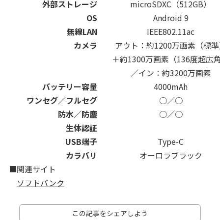
外部ストレージ
microSDXC（512GB）
OS
Android 9
無線LAN
IEEE802.11ac
カメラ
アウト：約1200万画素（標準
＋約1300万画素（136度超広
／イン：約3200万画素
バッテリー容量
4000mAh
ワンセグ／フルセグ
○／○
防水／防塵
○／○
生体認証
USB端子
Type-C
カラバリ
オーロラブラック
■関連サイト
ソフトバンク
この記事をシェアしよう