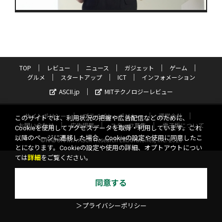
TOP
レビュー
ニュース
ガジェット
ゲーム
グルメ
スタートアップ
ICT
インフォメーション
ASCII.jp
MITテクノロジーレビュー
サイトポリシー
プライバシーポリシー
運営会社
このサイトでは、利用状況の把握や広告配信などのために、
お問い合わせ
広告掲載
スタッフ募集
電子版について
Cookieを使用してアクセスデータを取得・利用しています。これ
以降のページに遷移した場合、Cookieの設定や使用に同意したこ
©KADOKAWA ASCII Research Laboratories, Inc. 2026
とになります。Cookieの設定や使用の詳細、オプトアウトについ
ては
詳細
をご覧ください。
同意する
＞プライバシーポリシー