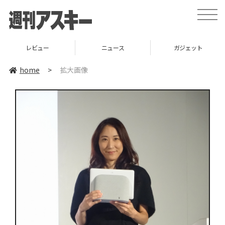
toggle
naviga
レビュー
ニュース
ガジェット
home
>
拡大画像