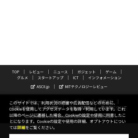
TOP
レビュー
ニュース
ガジェット
ゲーム
グルメ
スタートアップ
ICT
インフォメーション
ASCII.jp
MITテクノロジーレビュー
サイトポリシー
プライバシーポリシー
運営会社
このサイトでは、利用状況の把握や広告配信などのために、
お問い合わせ
広告掲載
スタッフ募集
電子版について
Cookieを使用してアクセスデータを取得・利用しています。これ
以降のページに遷移した場合、Cookieの設定や使用に同意したこ
©KADOKAWA ASCII Research Laboratories, Inc. 2026
とになります。Cookieの設定や使用の詳細、オプトアウトについ
ては
詳細
をご覧ください。