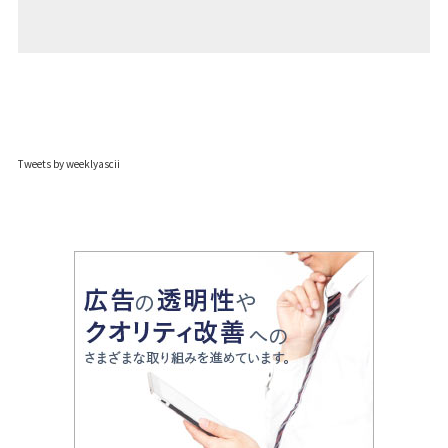
Tweets by weeklyascii