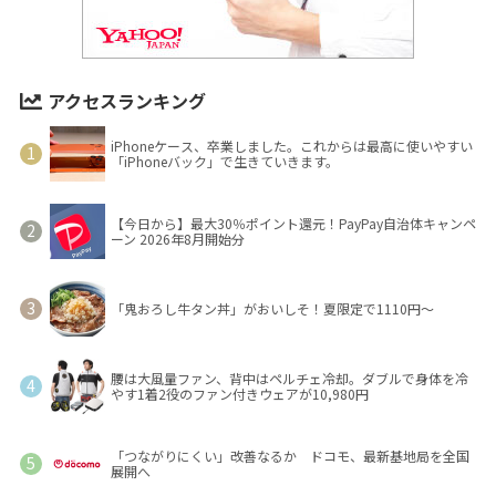
アクセスランキング
iPhoneケース、卒業しました。これからは最高に使いやすい
「iPhoneバック」で生きていきます。
【今日から】最大30％ポイント還元！PayPay自治体キャンペ
ーン 2026年8月開始分
「鬼おろし牛タン丼」がおいしそ！夏限定で1110円～
腰は大風量ファン、背中はペルチェ冷却。ダブルで身体を冷
やす1着2役のファン付きウェアが10,980円
「つながりにくい」改善なるか ドコモ、最新基地局を全国
展開へ