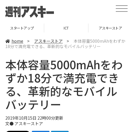
t
o
g
g
l
スタートアップ
ICT
アスキーストア
e
n
a
home
>
アスキーストア
>
本体容量5000mAhをわずか
v
18分で満充電できる、革新的なモバイルバッテリー
i
g
a
本体容量5000mAhをわ
t
i
o
ずか18分で満充電でき
n
る、革新的なモバイル
バッテリー
2019年10月15日 22時00分更新
文●
アスキーストア