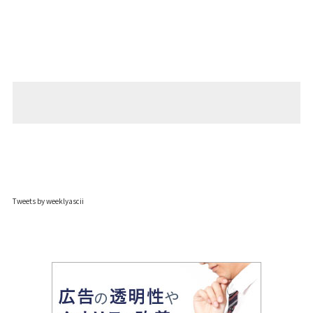
Tweets by weeklyascii