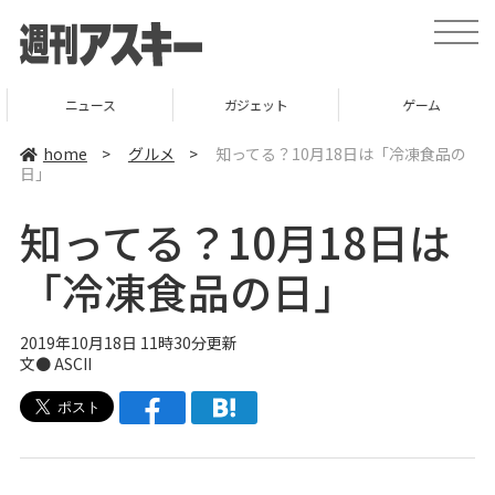
t
o
g
g
l
ニュース
ガジェット
ゲーム
e
n
a
home
>
グルメ
>
知ってる？10月18日は「冷凍食品の
v
日」
i
g
a
知ってる？10月18日は
t
i
o
「冷凍食品の日」
n
2019年10月18日 11時30分更新
文● ASCII