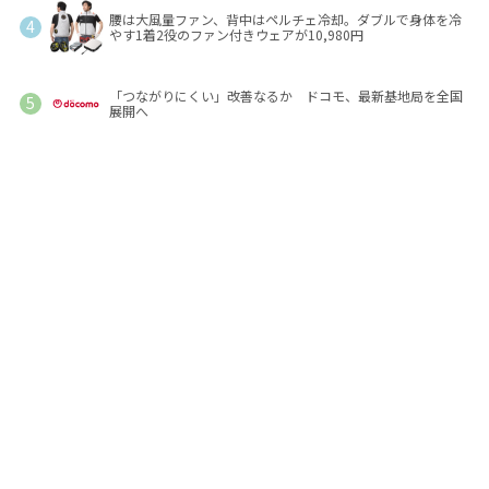
腰は大風量ファン、背中はペルチェ冷却。ダブルで身体を冷
やす1着2役のファン付きウェアが10,980円
「つながりにくい」改善なるか ドコモ、最新基地局を全国
展開へ