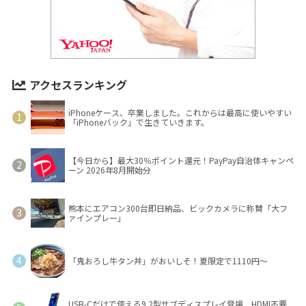
アクセスランキング
iPhoneケース、卒業しました。これからは最高に使いやすい
「iPhoneバック」で生きていきます。
【今日から】最大30％ポイント還元！PayPay自治体キャンペ
ーン 2026年8月開始分
熊本にエアコン300台即日納品、ビックカメラに称賛「大フ
ァインプレー」
「鬼おろし牛タン丼」がおいしそ！夏限定で1110円～
USB-Cだけで使える9.2型サブディスプレイ登場 HDMI不要