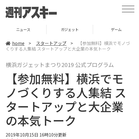
t
o
g
g
l
ニュース
ガジェット
ゲーム
e
n
a
home
>
スタートアップ
>
【参加無料】横浜でモノづ
v
くりする人集結 スタートアップと大企業の本気トーク
i
g
a
横浜ガジェットまつり2019 公式プログラム
t
i
【参加無料】横浜でモ
o
n
ノづくりする人集結 ス
タートアップと大企業
の本気トーク
2019年10月15日 16時10分更新