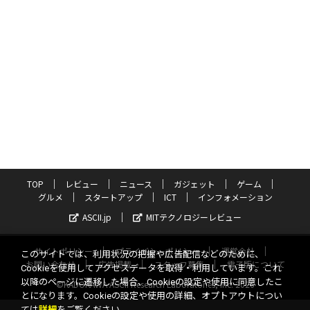
TOP
レビュー
ニュース
ガジェット
ゲーム
グルメ
スタートアップ
ICT
インフォメーション
ASCII.jp
MITテクノロジーレビュー
サイトポリシー
プライバシーポリシー
運営会社
このサイトでは、利用状況の把握や広告配信などのために、
お問い合わせ
広告掲載
スタッフ募集
電子版について
Cookieを使用してアクセスデータを取得・利用しています。これ
以降のページに遷移した場合、Cookieの設定や使用に同意したこ
©KADOKAWA ASCII Research Laboratories, Inc. 2026
とになります。Cookieの設定や使用の詳細、オプトアウトについ
ては
詳細
をご覧ください。