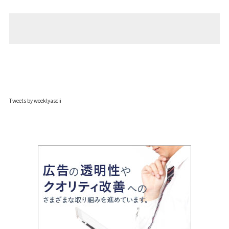
Tweets by weeklyascii