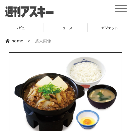
toggle
naviga
レビュー
ニュース
ガジェット
home
>
拡大画像