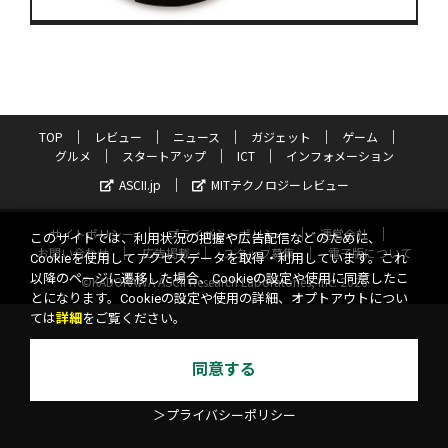
TOP
レビュー
ニュース
ガジェット
ゲーム
グルメ
スタートアップ
ICT
インフォメーション
ASCII.jp
MITテクノロジーレビュー
サイトポリシー
プライバシーポリシー
運営会社
このサイトでは、利用状況の把握や広告配信などのために、
お問い合わせ
広告掲載
スタッフ募集
電子版について
Cookieを使用してアクセスデータを取得・利用しています。これ
以降のページに遷移した場合、Cookieの設定や使用に同意したこ
©KADOKAWA ASCII Research Laboratories, Inc. 2026
とになります。Cookieの設定や使用の詳細、オプトアウトについ
ては
詳細
をご覧ください。
同意する
＞プライバシーポリシー