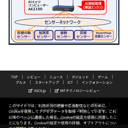
TOP
レビュー
ニュース
ガジェット
ゲーム
グルメ
スタートアップ
ICT
インフォメーション
ASCII.jp
MITテクノロジーレビュー
サイトポリシー
プライバシーポリシー
運営会社
このサイトでは、利用状況の把握や広告配信などのために、
お問い合わせ
広告掲載
スタッフ募集
電子版について
Cookieを使用してアクセスデータを取得・利用しています。これ
以降のページに遷移した場合、Cookieの設定や使用に同意したこ
©KADOKAWA ASCII Research Laboratories, Inc. 2026
とになります。Cookieの設定や使用の詳細、オプトアウトについ