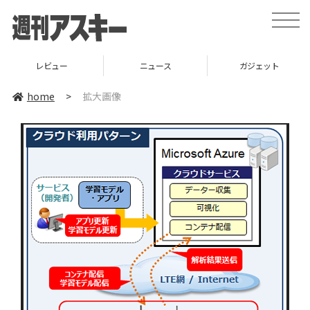
toggle
naviga
レビュー
ニュース
ガジェット
home
>
拡大画像